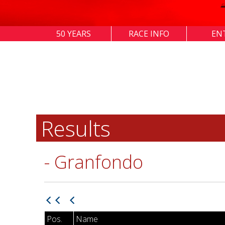
50 YEARS
RACE INFO
EN
Results
- Granfondo
Pos.
Name