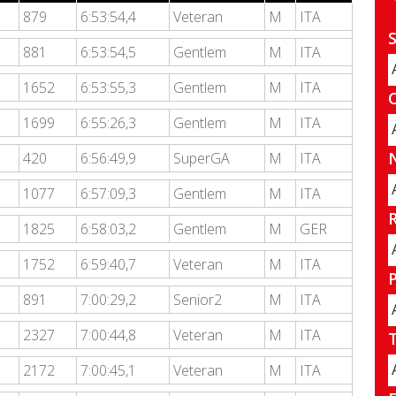
879
6:53:54,4
Veteran
M
ITA
881
6:53:54,5
Gentlem
M
ITA
1652
6:53:55,3
Gentlem
M
ITA
1699
6:55:26,3
Gentlem
M
ITA
420
6:56:49,9
SuperGA
M
ITA
1077
6:57:09,3
Gentlem
M
ITA
1825
6:58:03,2
Gentlem
M
GER
1752
6:59:40,7
Veteran
M
ITA
891
7:00:29,2
Senior2
M
ITA
2327
7:00:44,8
Veteran
M
ITA
2172
7:00:45,1
Veteran
M
ITA