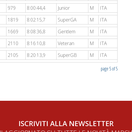
979
8:00:44,4
Junior
M
ITA
1819
8:02:15,7
SuperGA
M
ITA
1669
8:08:36,8
Gentlem
M
ITA
2110
8:16:10,8
Veteran
M
ITA
2105
8:20:13,9
SuperGB
M
ITA
page 5 of 5
ISCRIVITI ALLA NEWSLETTER