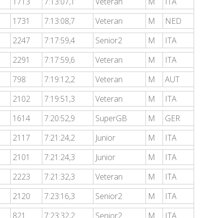
1713
7:13:07,1
Veteran
M
ITA
1731
7:13:08,7
Veteran
M
NED
2247
7:17:59,4
Senior2
M
ITA
2291
7:17:59,6
Veteran
M
ITA
798
7:19:12,2
Veteran
M
AUT
2102
7:19:51,3
Veteran
M
ITA
1614
7:20:52,9
SuperGB
M
GER
2117
7:21:24,2
Junior
M
ITA
2101
7:21:24,3
Junior
M
ITA
2223
7:21:32,3
Veteran
M
ITA
2120
7:23:16,3
Senior2
M
ITA
821
7:23:32,2
Senior2
M
ITA