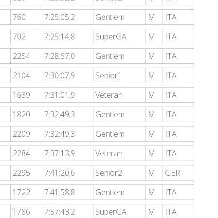
760
7:25:05,2
Gentlem
M
ITA
702
7:25:14,8
SuperGA
M
ITA
2254
7:28:57,0
Gentlem
M
ITA
2104
7:30:07,9
Senior1
M
ITA
1639
7:31:01,9
Veteran
M
ITA
1820
7:32:49,3
Gentlem
M
ITA
2209
7:32:49,3
Gentlem
M
ITA
2284
7:37:13,9
Veteran
M
ITA
2295
7:41:20,6
Senior2
M
GER
1722
7:41:58,8
Gentlem
M
ITA
1786
7:57:43,2
SuperGA
M
ITA