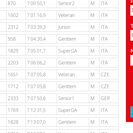
870
7:00:50,1
Senior2
M
ITA
1602
7:01:16,9
Veteran
M
ITA
T
2312
7:03:39,3
Junior
M
ITA
958
7:04:30,4
Gentlem
M
ITA
1829
7:05:01,7
SuperGA
M
ITA
2203
7:06:06,2
Gentlem
M
ITA
1651
7:07:05,8
Veteran
M
CZE
1712
7:07:05,8
Gentlem
M
CZE
2333
7:07:50,6
Senior1
M
GER
1769
7:12:31,5
SuperGA
M
ITA
1828
7:13:07,0
Gentlem
M
ITA