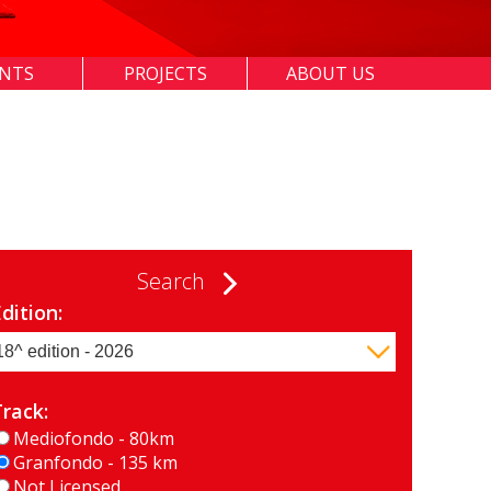
ENTS
PROJECTS
ABOUT US
Search
dition:
Track:
Mediofondo - 80km
Granfondo - 135 km
Not Licensed