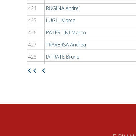
424
RUGINA Andrei
425
LUGLI Marco
426
PATERLINI Marco
427
TRAVERSA Andrea
428
IAFRATE Bruno