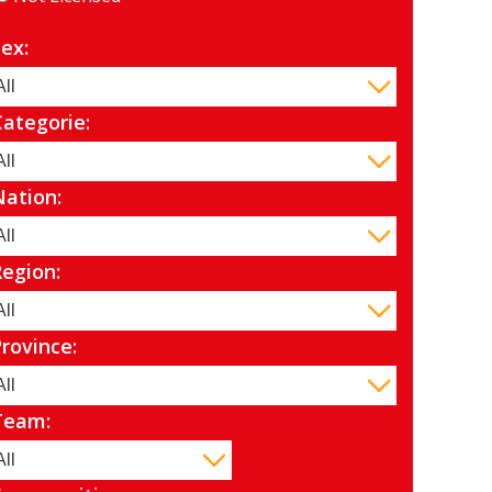
Sex:
Categorie:
Nation:
Region:
Province:
Team: