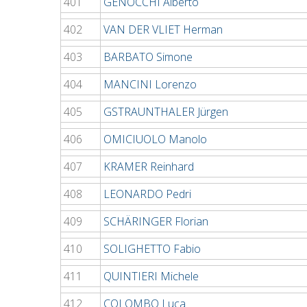
401
GENOCCHI Alberto
402
VAN DER VLIET Herman
403
BARBATO Simone
404
MANCINI Lorenzo
405
GSTRAUNTHALER Jürgen
406
OMICIUOLO Manolo
407
KRAMER Reinhard
408
LEONARDO Pedri
409
SCHÄRINGER Florian
410
SOLIGHETTO Fabio
411
QUINTIERI Michele
412
COLOMBO Luca