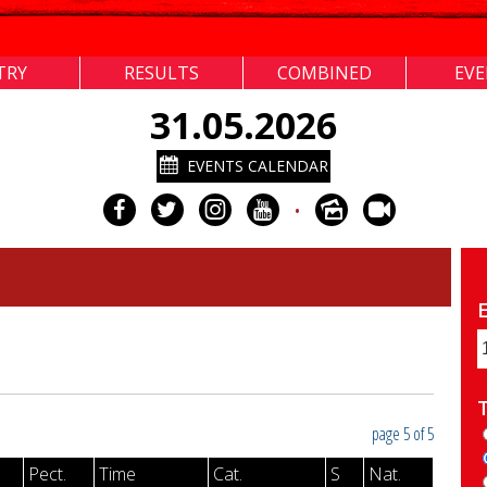
TRY
RESULTS
COMBINED
EV
31.05.2026
EVENTS CALENDAR
•
E
page 5 of 5
Pect.
Time
Cat.
S
Nat.