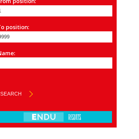
From position:
o position:
Name: