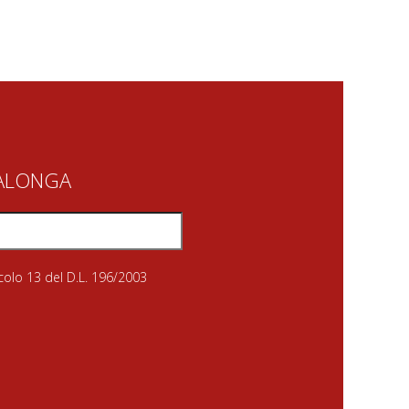
IALONGA
icolo 13 del D.L. 196/2003