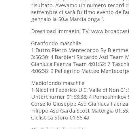
risultato. Avevamo un numero record di 
settembre ci sarà l’ultimo evento dell’
gennaio la 50.a Marcialonga ”.
Download immagini TV: www.broadcaste
Granfondo maschile
1 Dutto Pietro Mentecorpo By Biemme 3:
3:56:30; 4 Barbieri Riccardo Asd Team Mp
Gianluca Faenza Team 4:01:52; 7 Tasch
4:06:38; 9 Pellegrino Matteo Mentecorpo
Mediofondo maschile
1 Nicolini Federico U.C. Valle di Non 0
Unterthurner 01:53:38; 4 Pomoshnikov S
Corsello Giuseppe Asd Gianluca Faenza T
Filippo Asd Garda Scott Matergia 01:55:
Ciclistica Storo 01:56:49