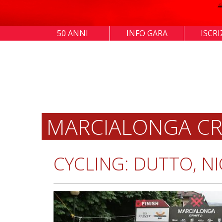
50 ANNI
INFO GARA
ISCRI
MARCIALONGA CRAF
CYCLING: DUTTO, NI