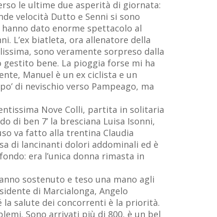
so le ultime due asperità di giornata:
ande velocità Dutto e Senni si sono
due hanno dato enorme spettacolo al
. L’ex biatleta, ora allenatore della
llissima, sono veramente sorpreso dalla
 gestito bene. La pioggia forse mi ha
cente, Manuel è un ex ciclista e un
 po’ di nevischio verso Pampeago, ma
tissima Nove Colli, partita in solitaria
do di ben 7’ la bresciana Luisa Isonni,
so va fatto alla trentina Claudia
a di lancinanti dolori addominali ed è
fondo: era l’unica donna rimasta in
i hanno sostenuto e teso una mano agli
residente di Marcialonga, Angelo
la salute dei concorrenti è la priorità.
lemi. Sono arrivati più di 800, è un bel