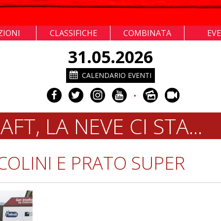
ZIONI
CLASSIFICHE
COMBINATA
EV
31.05.2026
CALENDARIO EVENTI
•
T, LA NEVE CI STA...
COLINI E PRATO SUPER