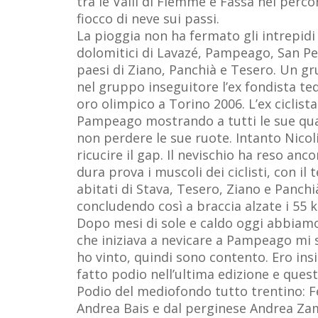
tra le Valli di Fiemme e Fassa nei per
fiocco di neve sui passi.
La pioggia non ha fermato gli intrepidi
dolomitici di Lavazé, Pampeago, San Pell
paesi di Ziano, Panchià e Tesero. Un gr
nel gruppo inseguitore l’ex fondista ted
oro olimpico a Torino 2006. L’ex ciclist
Pampeago mostrando a tutti le sue quali
non perdere le sue ruote. Intanto Nicoli
ricucire il gap. Il nevischio ha reso an
dura prova i muscoli dei ciclisti, con i
abitati di Stava, Tesero, Ziano e Panchi
concludendo così a braccia alzate i 55
Dopo mesi di sole e caldo oggi abbiamo
che iniziava a nevicare a Pampeago mi 
ho vinto, quindi sono contento. Ero ins
fatto podio nell’ultima edizione e quest
Podio del mediofondo tutto trentino: Fe
Andrea Bais e dal perginese Andrea Za