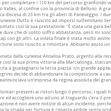
 per completare i 110 km del percorso granfondo ver
o Valles, al confine con la provincia di Belluno. A gr
nica discesa di 23 km tra gli abeti di Paneveggio. I 
neese Dutto è riuscito ad imporsi sull’emiliano Senni
ntato così la sua prestazione: “È stata una gara be
 dure che di solito soffro abbastanza, però mi sono
ap con gli altri. La volata finale è stata molto avvin
ortuna sono riuscito a rimontare. Abbiamo avuto un
nata dalla cuneese Annalisa Prato, argento alla recen
a così la sua prima vittoria alla Marcialonga, staccan
cita a guadagnarsi la terza piazza. Un grande applau
egrino decide di abbandonare la competizione a caus
preannunciava un’impresa da regina assoluta del gran
lontari presenti ai ristori lungo il percorso, i qual
are ed accogliere uno ad uno al traguardo c’era il p
azione è non avere notizie di alcun incidente, perché 
a la strada per fortuna è rimasta agibile senza prob