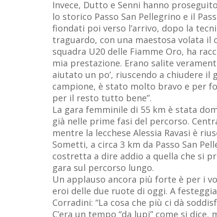
Invece, Dutto e Senni hanno proseguito
lo storico Passo San Pellegrino e il Pass
fiondati poi verso l’arrivo, dopo la tec
traguardo, con una maestosa volata il cu
squadra U20 delle Fiamme Oro, ha racco
mia prestazione. Erano salite veramente
aiutato un po’, riuscendo a chiudere il g
campione, è stato molto bravo e per f
per il resto tutto bene”.
La gara femminile di 55 km è stata domi
già nelle prime fasi del percorso. Centr
mentre la lecchese Alessia Ravasi è rius
Sometti, a circa 3 km da Passo San Pell
costretta a dire addio a quella che si 
gara sul percorso lungo.
Un applauso ancora più forte è per i vo
eroi delle due ruote di oggi. A festeggi
Corradini: “La cosa che più ci dà soddisf
C’era un tempo “da lupi” come si dice, m