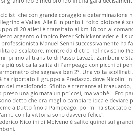
corsi granfondo e mediofondo in una gara decisamen
 ciclisti che con grande coraggio e determinazione h
egrino e Valles. Alle 8 in punto il folto plotone è sc
uppo di 20 atleti è transitato al km 18 con al coman
esco argento olimpico Peter Schlickenrieder e il suo 
a professionista Manuel Senni successivamente ha fat
tà da scalatore, mentre da dietro nel nevischio Pie
ni, primo al transito di Passo Lavazè, Zamboni e Stag
cora più ostica la salita di Pampeago con picchi di 
l termometro che segnava ben 2°. Una volta scollinati
à ha riportato il gruppo a Predazzo, dove Nicolini in 
 km del mediofondo. Sfinito e tremante al traguardo
 preso una giornata un po’ così, ma vabbè… Ero par
sono detto che era meglio cambiare idea e deviare p
ieme a Dutto fino a Pampeago, poi mi ha staccato e n
’anno con la vittoria sono davvero felice”.
derico Nicolini di Molveno è salito quindi sul grand
mboni.