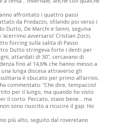
te a tema… invernale, anche con qualche
anno affrontato i quattro passi
attato da Predazzo, sfilando poi verso i
do Dutto, De Marchi e Senni, seguiva
‘acerrimo avversario’ Cristian Zorzi,
to forcing sulla salita di Passo
tro Dutto stringeva forte i denti per
ni, attardati di 30”, cercavano di
pendenza fino al 14,6% che hanno messo a
, una lunga discesa attraverso gli
solitaria è sbucato per primo all’arrivo,
, ha commentato: “Che dire, tempaccio!
tito per il lungo, ma quando ho visto
er il corto. Peccato, stavo bene… ma
on sono riuscito a ricucire il gap. Ho
ino più alto, seguito dal roveretano