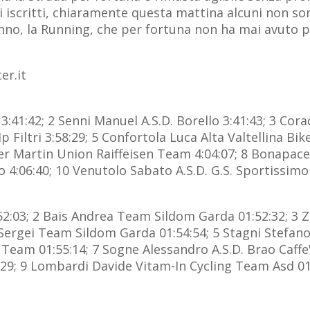
iscritti, chiaramente questa mattina alcuni non son
anno, la Running, che per fortuna non ha mai avuto p
r.it
41:42; 2 Senni Manuel A.S.D. Borello 3:41:43; 3 Cor
 Filtri 3:58:29; 5 Confortola Luca Alta Valtellina Bik
ler Martin Union Raiffeisen Team 4:04:07; 8 Bonapa
 4:06:40; 10 Venutolo Sabato A.S.D. G.S. Sportissimo
1:52:03; 2 Bais Andrea Team Sildom Garda 01:52:32; 3 
ergei Team Sildom Garda 01:54:54; 5 Stagni Stefano
eam 01:55:14; 7 Sogne Alessandro A.S.D. Brao Caffe'
29; 9 Lombardi Davide Vitam-In Cycling Team Asd 01:5