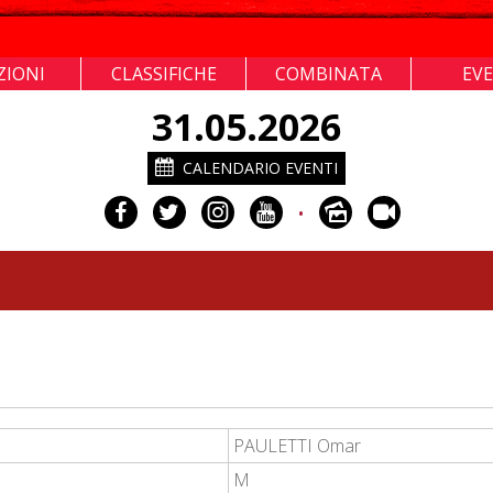
ZIONI
CLASSIFICHE
COMBINATA
EV
31.05.2026
CALENDARIO EVENTI
•
PAULETTI Omar
M