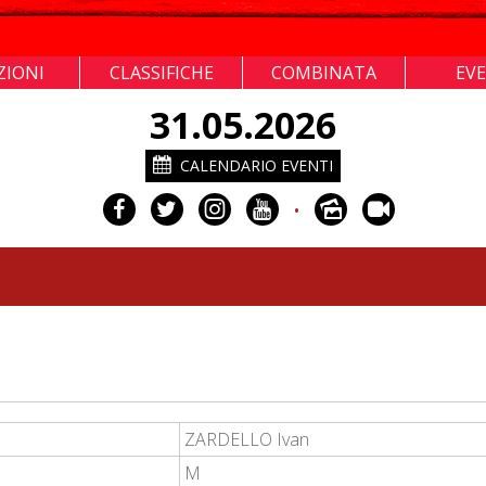
ZIONI
CLASSIFICHE
COMBINATA
EV
31.05.2026
CALENDARIO EVENTI
•
ZARDELLO Ivan
M