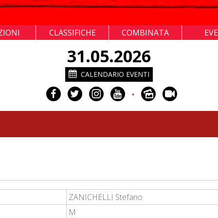
ZIONI
CLASSIFICHE
COMBINATA
EV
31.05.2026
CALENDARIO EVENTI
•
ZANICHELLI Stefano
M