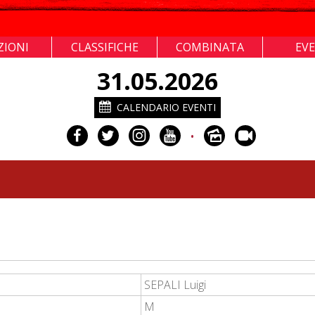
ZIONI
CLASSIFICHE
COMBINATA
EV
31.05.2026
CALENDARIO EVENTI
•
SEPALI Luigi
M