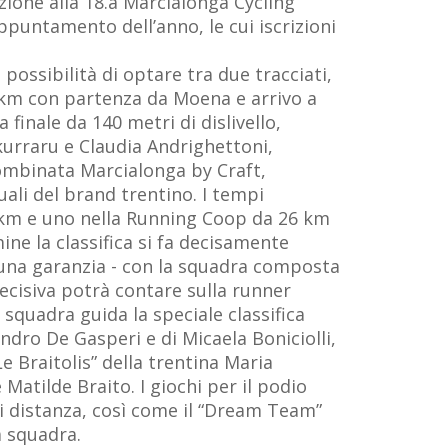
ione alla 18.a Marcialonga Cycling
appuntamento dell’anno, le cui iscrizioni
ossibilità di optare tra due tracciati,
7 km con partenza da Moena e arrivo a
finale da 140 metri di dislivello,
lkurraru e Claudia Andrighettoni,
Combinata Marcialonga by Craft,
uali del brand trentino. I tempi
0 km e uno nella Running Coop da 26 km
ne la classifica si fa decisamente
e una garanzia - con la squadra composta
ecisiva potrà contare sulla runner
squadra guida la speciale classifica
ndro De Gasperi e di Micaela Boniciolli,
 Braitolis” della trentina Maria
Matilde Braito. I giochi per il podio
di distanza, così come il “Dream Team”
a squadra.