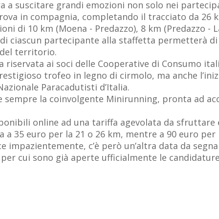
 a suscitare grandi emozioni non solo nei partecipan
rova in compagnia, completando il tracciato da 26 km
ioni di 10 km (Moena - Predazzo), 8 km (Predazzo - L
 di ciascun partecipante alla staffetta permetterà d
del territorio.
da riservata ai soci delle Cooperative di Consumo it
restigioso trofeo in legno di cirmolo, ma anche l’iniz
azionale Paracadutisti d’Italia.
me sempre la coinvolgente Minirunning, pronta ad acc
sponibili online ad una tariffa agevolata da sfruttar
a a 35 euro per la 21 o 26 km, mentre a 90 euro per l
ce impazientemente, c’è però un’altra data da segnars
per cui sono già aperte ufficialmente le candidature