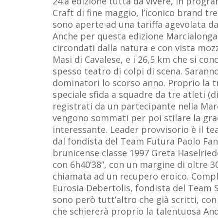
24.a edizione tutta da vivere, in prog
Craft di fine maggio, l’iconico brand tr
sono aperte ad una tariffa agevolata d
Anche per questa edizione Marcialonga R
circondati dalla natura e con vista mo
Masi di Cavalese, e i 26,5 km che si conc
spesso teatro di colpi di scena. Saranno
dominatori lo scorso anno. Proprio la 
speciale sfida a squadre da tre atleti (
registrati da un partecipante nella Ma
vengono sommati per poi stilare la grad
interessante. Leader provvisorio è il t
dal fondista del Team Futura Paolo Fant
brunicense classe 1997 Greta Haselriede
con 6h40’38”, con un margine di oltre 3
chiamata ad un recupero eroico. Complet
Eurosia Debertolis, fondista del Team Sl
sono però tutt’altro che già scritti, c
che schiererà proprio la talentuosa And