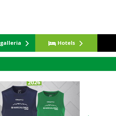
galleria
Hotels