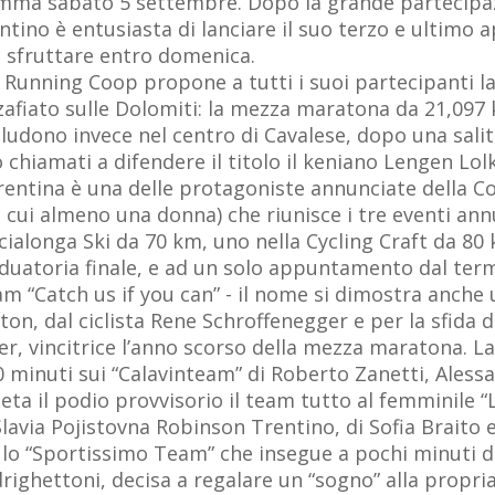
ramma sabato 5 settembre. Dopo la grande partecipaz
entino è entusiasta di lanciare il suo terzo e ultimo 
a sfruttare entro domenica.
unning Coop propone a tutti i suoi partecipanti la p
zzafiato sulle Dolomiti: la mezza maratona da 21,09
ludono invece nel centro di Cavalese, dopo una salita 
 chiamati a difendere il titolo il keniano Lengen Lo
trentina è una delle protagoniste annunciate della 
di cui almeno una donna) che riunisce i tre eventi ann
rcialonga Ski da 70 km, uno nella Cycling Craft da 8
uatoria finale, e ad un solo appuntamento dal termi
eam “Catch us if you can” - il nome si dimostra anch
on, dal ciclista Rene Schroffenegger e per la sfida d
r, vincitrice l’anno scorso della mezza maratona. La 
0 minuti sui “Calavinteam” di Roberto Zanetti, Alessa
a il podio provvisorio il team tutto al femminile “Le
avia Pojistovna Robinson Trentino, di Sofia Braito e 
on lo “Sportissimo Team” che insegue a pochi minuti 
righettoni, decisa a regalare un “sogno” alla propri