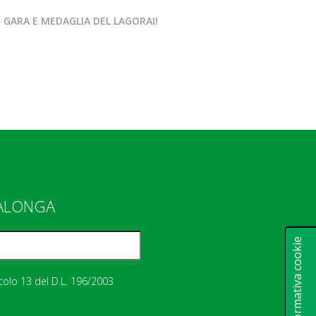
INSIEME
 GARA E MEDAGLIA DEL LAGORAI!
LA RUN EX ALTO 
IALONGA
Informativa cookie
icolo 13 del D.L. 196/2003