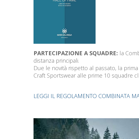
PARTECIPAZIONE A SQUADRE:
la Combi
distanza principali.
Due le novità rispetto al passato, la prim
Craft Sportswear alle prime 10 squadre cla
LEGGI IL REGOLAMENTO COMBINATA MA