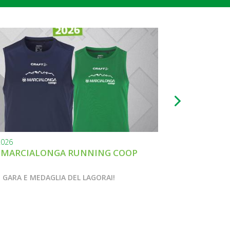
2026
22.07.2026
 MARCIALONGA RUNNING COOP
MARCIALONGA 
INSIEME
 GARA E MEDAGLIA DEL LAGORAI!
LA RUN EX ALTO 