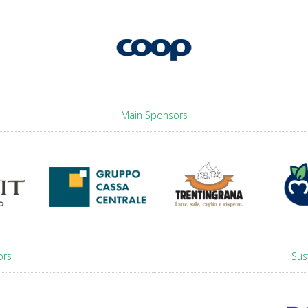
Main Sponsors
ors
Sus