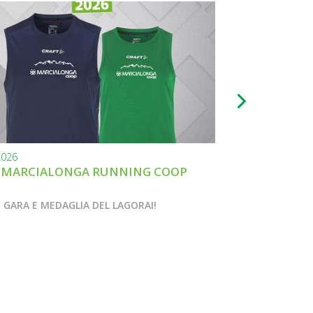
2026
22.07.2026
 MARCIALONGA RUNNING COOP
MARCIALONGA 
INSIEME
 GARA E MEDAGLIA DEL LAGORAI!
LA RUN EX ALTO 