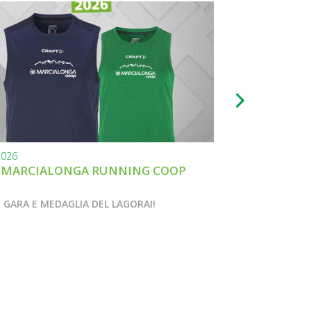
2026
22.07.2026
 MARCIALONGA RUNNING COOP
MARCIALONGA 
INSIEME
 GARA E MEDAGLIA DEL LAGORAI!
LA RUN EX ALTO 