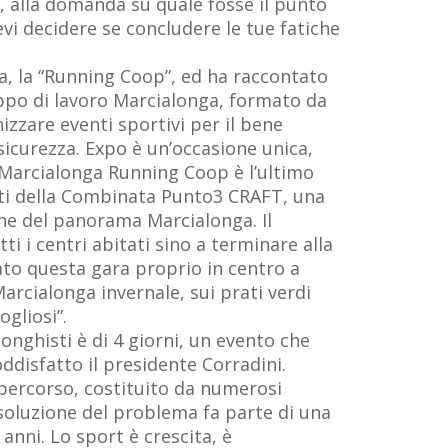
o, alla domanda su quale fosse il punto
evi decidere se concludere le tue fatiche
ga, la “Running Coop”, ed ha raccontato
uppo di lavoro Marcialonga, formato da
zzare eventi sportivi per il bene
 sicurezza. Expo è un’occasione unica,
 Marcialonga Running Coop è l’ultimo
iti della Combinata Punto3 CRAFT, una
line del panorama Marcialonga. Il
i i centri abitati sino a terminare alla
ato questa gara proprio in centro a
Marcialonga invernale, sui prati verdi
gliosi”.
onghisti è di 4 giorni, un evento che
ddisfatto il presidente Corradini.
n percorso, costituito da numerosi
isoluzione del problema fa parte di una
anni. Lo sport è crescita, è