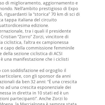
sso di miglioramento, aggiornamento e
 mondo. Nell’ambito prestigioso di Expo
 riguardanti la “storica” 70 km di sci di
ca tappa italiana del circuito
quattordicesima edizione.
rnazionale, tra i quali il presidente
ristian “Zorro” Zorzi, vincitore di
 ciclistica, l’altra ex campionessa
SI e capo della commissione femminile
e della sezione ciclistica di ACSI
 una manifestazione che i ciclisti
 con soddisfazione ed orgoglio il
articolare, con gli sponsor da anni
azionali da ben 32 anni: “È una crescita
mo ad una crescita esponenziale dei
ssa in diretta in 10 stati ed è un
azioni partecipanti”. Anche Zorzi lo
i Moena, la Marcialonga è sempre stata