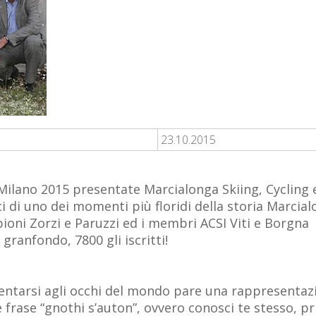
23.10.2015
 Milano 2015 presentate Marcialonga Skiing, Cycling
ci di uno dei momenti più floridi della storia Marcia
mpioni Zorzi e Paruzzi ed i membri ACSI Viti e Borgna
 granfondo, 7800 gli iscritti!
sentarsi agli occhi del mondo pare una rappresenta
re frase “gnothi s’auton”, ovvero conosci te stesso, p