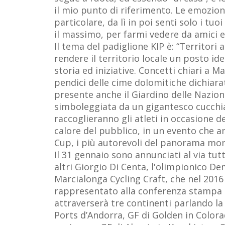
il mio punto di riferimento. Le emozioni
particolare, da lì in poi senti solo i t
il massimo, per farmi vedere da amici e 
Il tema del padiglione KIP è: “Territori 
rendere il territorio locale un posto idea
storia ed iniziative. Concetti chiari a M
pendici delle cime dolomitiche dichiara
presente anche il Giardino delle Nazioni
simboleggiata da un gigantesco cucchiaio
raccoglieranno gli atleti in occasione d
calore del pubblico, in un evento che 
Cup, i più autorevoli del panorama mond
Il 31 gennaio sono annunciati al via tutti
altri Giorgio Di Centa, l'olimpionico 
Marcialonga Cycling Craft, che nel 2016
rappresentato alla conferenza stampa d
attraverserà tre continenti parlando la
Ports d’Andorra, GF di Golden in Colorad