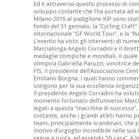
Ed è attraverso questo processo di con
sviluppo costante che l’ha portata ad e
Milano 2015 al padiglione KIP sono state
fondo del 31 gennaio, la “Cycling Craft”
internazionale “GF World Tour”, e la “R
L’evento ha visto gli interventi di numer
Marcialonga Angelo Corradini e il dirett
medaglie olimpiche e mondiali, il quale 
olimpica Gabriella Paruzzi, vincitrice 
FIS, il presidente dell’Associazione Centr
Emiliano Borgna, i quali hanno commenta
scelgono per la sua eccellenza organizza
Il presidente Angelo Corradini ha volut
momento fortunato dell’universo Marcial
legati a questa “macchina di successo”, e
costante, anche i grandi atleti hanno p
team, principalmente scandinavi, che pa
motivo d’orgoglio incredibile nella sua i
segue a ruota, ed essendo “di casa”, è 