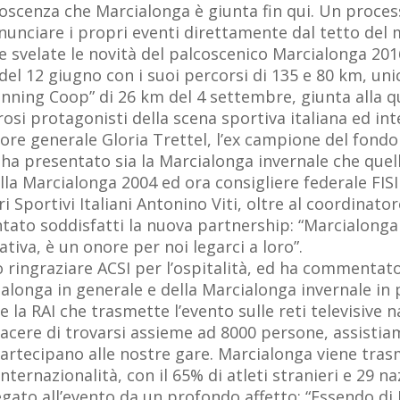
oscenza che Marcialonga è giunta fin qui. Un proce
nunciare i propri eventi direttamente dal tetto del
 svelate le novità del palcoscenico Marcialonga 2016,
 del 12 giugno con i suoi percorsi di 135 e 80 km, uni
unning Coop” di 26 km del 4 settembre, giunta alla 
osi protagonisti della scena sportiva italiana ed inte
ore generale Gloria Trettel, l’ex campione del fondo C
ha presentato sia la Marcialonga invernale che quella
della Marcialonga 2004 ed ora consigliere federale FI
i Sportivi Italiani Antonino Viti, oltre al coordinator
to soddisfatti la nuova partnership: “Marcialonga è
tiva, è un onore per noi legarci a loro”.
o ringraziare ACSI per l’ospitalità, ed ha commentato
onga in generale e della Marcialonga invernale in p
 la RAI che trasmette l’evento sulle reti televisive n
iacere di trovarsi assieme ad 8000 persone, assistia
rtecipano alle nostre gare. Marcialonga viene trasme
nternazionalità, con il 65% di atleti stranieri e 29 n
legato all’evento da un profondo affetto: “Essendo d