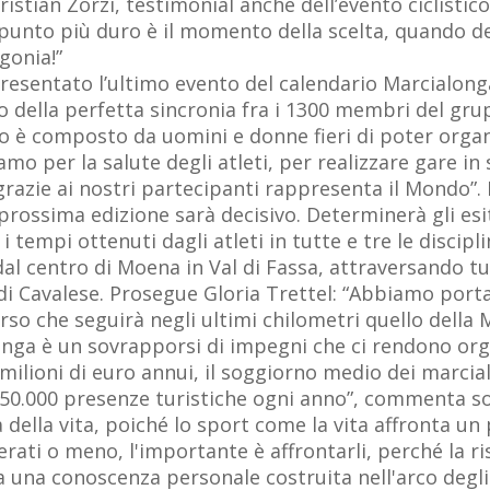
ristian Zorzi, testimonial anche dell’evento ciclistic
l punto più duro è il momento della scelta, quando d
gonia!”
 presentato l’ultimo evento del calendario Marcialon
o della perfetta sincronia fra i 1300 membri del gr
o è composto da uomini e donne fieri di poter organi
amo per la salute degli atleti, per realizzare gare in
azie ai nostri partecipanti rappresenta il Mondo”.
rossima edizione sarà decisivo. Determinerà gli es
 tempi ottenuti dagli atleti in tutte e tre le discip
l centro di Moena in Val di Fassa, attraversando tutt
 di Cavalese. Prosegue Gloria Trettel: “Abbiamo port
rso che seguirà negli ultimi chilometri quello della 
onga è un sovrapporsi di impegni che ci rendono orgo
milioni di euro annui, il soggiorno medio dei marcial
a 50.000 presenze turistiche ogni anno”, commenta so
 della vita, poiché lo sport come la vita affronta u
ati o meno, l'importante è affrontarli, perché la r
a una conoscenza personale costruita nell'arco degli 