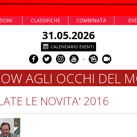
ZIONI
CLASSIFICHE
COMBINATA
EV
31.05.2026
CALENDARIO EVENTI
•
OW AGLI OCCHI DEL 
ATE LE NOVITA' 2016