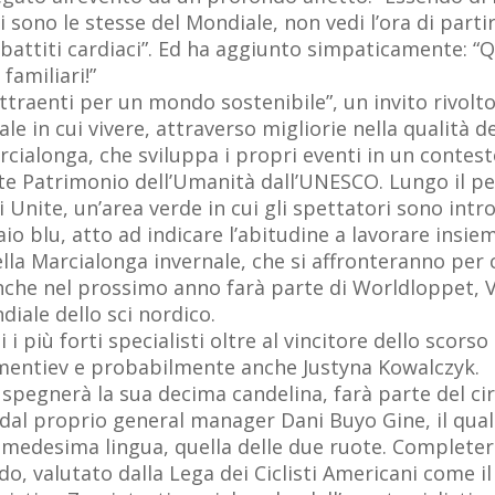
 sono le stesse del Mondiale, non vedi l’ora di parti
uoi battiti cardiaci”. Ed ha aggiunto simpaticamente: 
familiari!”
attraenti per un mondo sostenibile”, un invito rivolto
le in cui vivere, attraverso migliorie nella qualità de
arcialonga, che sviluppa i propri eventi in un contest
te Patrimonio dell’Umanità dall’UNESCO. Lungo il pe
 Unite, un’area verde in cui gli spettatori sono intr
 blu, atto ad indicare l’abitudine a lavorare insiem
ella Marcialonga invernale, che si affronteranno per 
anche nel prossimo anno farà parte di Worldloppet, V
iale dello sci nordico.
 i più forti specialisti oltre al vincitore dello scors
Dementiev e probabilmente anche Justyna Kowalczyk.
 spegnerà la sua decima candelina, farà parte del c
al proprio general manager Dani Buyo Gine, il quale
 medesima lingua, quella delle due ruote. Completera
o, valutato dalla Lega dei Ciclisti Americani come il