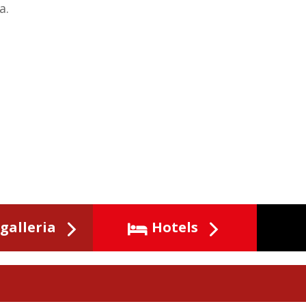
a.
galleria
Hotels