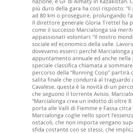
nazione, e GF di Almaty in Kazakistan. C
più duro della gara ha così risposto: “I
ad 80 km o proseguire, prolungando l’a
Il direttore generale Gloria Trettel ha
come il successo Marcialonga sia merit
appassionati volontari: “Il nostro mond
sociale ed economico della valle. Lavori
dovevamo esserci perché Marcialonga gr
appuntamento annuale ed anche nella p
speciale classifica chiamata a sommare i
percorso della “Running Coop” partirà da
salita finale che condurrà al traguardo
Cavalese, questa è la novità di un perco
che seguono il torrente Avisio. Marcial
“Marcialonga crea un indotto di oltre 8 
porta alle Valli di Fiemme e Fassa circ
Marcialonga coglie nello sport l’essenza
ostacoli, che non importa vengano super
sfida costante con se stessi, che implic