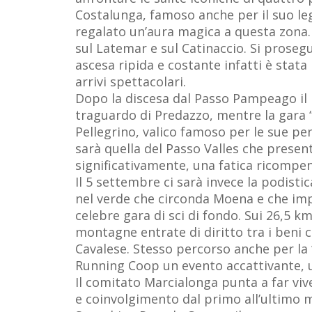
Costalunga, famoso anche per il suo le
regalato un’aura magica a questa zona. L
sul Latemar e sul Catinaccio. Si proseg
ascesa ripida e costante infatti è stata 
arrivi spettacolari.
Dopo la discesa dal Passo Pampeago il pe
traguardo di Predazzo, mentre la gara “
Pellegrino, valico famoso per le sue pen
sarà quella del Passo Valles che prese
significativamente, una fatica ricompen
Il 5 settembre ci sarà invece la podist
nel verde che circonda Moena e che imp
celebre gara di sci di fondo. Sui 26,5 km
montagne entrate di diritto tra i beni 
Cavalese. Stesso percorso anche per la 
Running Coop un evento accattivante, u
Il comitato Marcialonga punta a far viv
e coinvolgimento dal primo all’ultimo 