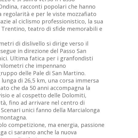
 Ondina, racconti popolari che hanno
a regolarità e per le viste mozzafiato
zie al ciclismo professionistico, la sua
l Trentino, teatro di sfide memorabili e
ri di dislivello si dirige verso il
osegue in direzione del Passo San
ci. Ultima fatica per i granfondisti
 chilometri che impennano
gruppo delle Pale di San Martino.
ù lunga di 26,5 km, una corsa immersa
ciato che da 50 anni accompagna la
isio e al cospetto delle Dolomiti,
à, fino ad arrivare nel centro di
 Scenari unici fanno della Marcialonga
 montagna.
 solo competizione, ma energia, passione
nga ci saranno anche la nuova