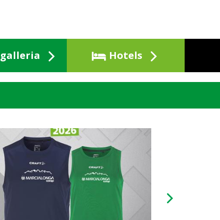
galleria
Hotels