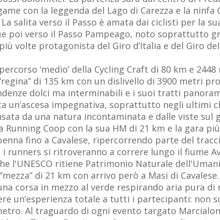
game con la leggenda del Lago di Carezza e la ninfa
a salita verso il Passo è amata dai ciclisti per la su
ue poi verso il Passo Pampeago, noto soprattutto gra
più volte protagonista del Giro d’Italia e del Giro de
rcorso ‘medio’ della Cycling Craft di 80 km e 2448 met
regina” di 135 km con un dislivello di 3900 metri pr
denze dolci ma interminabili e i suoi tratti panorami
nta un’ascesa impegnativa, soprattutto negli ultimi
sata da una natura incontaminata e dalle viste sul 
ica Running Coop con la sua HM di 21 km e la gara pi
enna fino a Cavalese, ripercorrendo parte del trac
 i runners si ritroveranno a correre lungo il fiume Av
che l'UNESCO ritiene Patrimonio Naturale dell'Umanit
“mezza” di 21 km con arrivo però a Masi di Cavalese.
na corsa in mezzo al verde respirando aria pura di
ere un’esperienza totale a tutti i partecipanti: non
metro. Al traguardo di ogni evento targato Marcialo