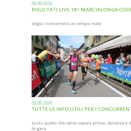
05.09.2020
RISULTATI LIVE 18^ MARCIALONGA COO
Segui i concorrenti in tempo reale
02.09.2020
TUTTE LE INFO UTILI PER I CONCORREN
tutto quello che serve sapere prima, durante e 
la gara