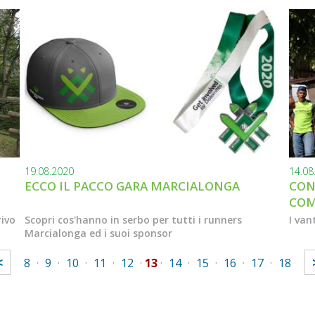
19.08.2020
14.08
ECCO IL PACCO GARA MARCIALONGA
CON
COM
ivo
Scopri cos'hanno in serbo per tutti i runners
I van
Marcialonga ed i suoi sponsor
<
8
·
9
·
10
·
11
·
12
·
13
·
14
·
15
·
16
·
17
·
18