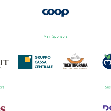
Main Sponsors
ors
Sus