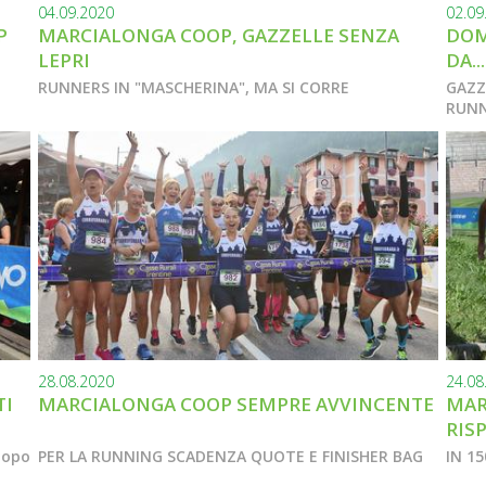
04.09.2020
02.09
P
MARCIALONGA COOP, GAZZELLE SENZA
DOM
LEPRI
DA..
RUNNERS IN "MASCHERINA", MA SI CORRE
GAZZ
RUN
28.08.2020
24.08
TI
MARCIALONGA COOP SEMPRE AVVINCENTE
MAR
RIS
dopo
PER LA RUNNING SCADENZA QUOTE E FINISHER BAG
IN 1