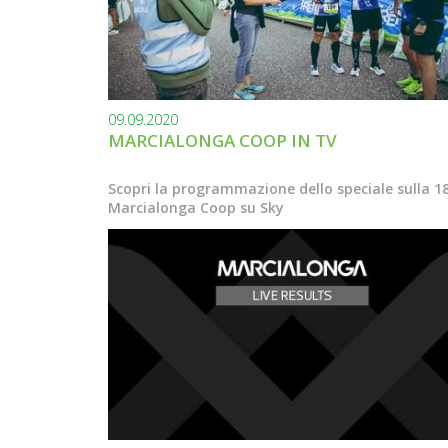
09.09.2020
MARCIALONGA COOP IN TV
Scopri la programmazione dello speciale sulla 1
Marcialonga Coop su Sky