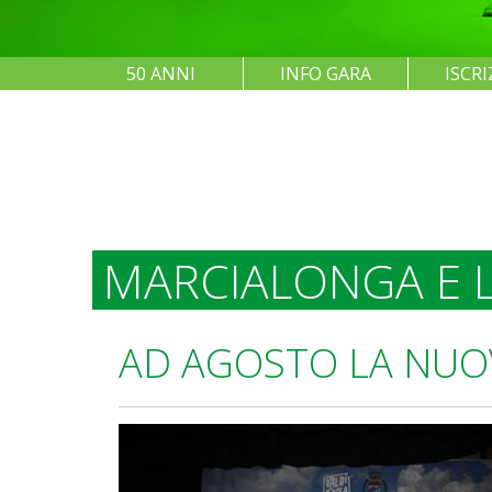
50 ANNI
INFO GARA
ISCRI
MARCIALONGA E L
AD AGOSTO LA NUOV