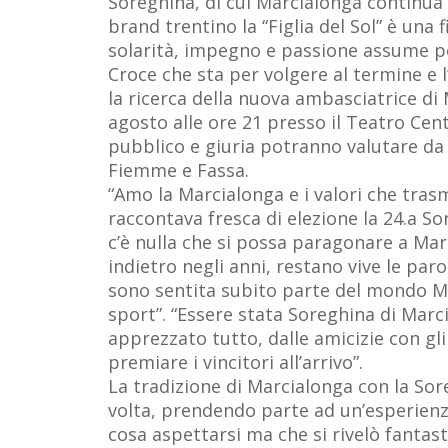
Soreghina, di cui Marcialonga continua 
brand trentino la “Figlia del Sol” è una 
solarità, impegno e passione assume per
Croce che sta per volgere al termine e
la ricerca della nuova ambasciatrice di
agosto alle ore 21 presso il Teatro Cent
pubblico e giuria potranno valutare da vi
Fiemme e Fassa.
“Amo la Marcialonga e i valori che trasme
raccontava fresca di elezione la 24.a So
c’è nulla che si possa paragonare a Mar
indietro negli anni, restano vive le paro
sono sentita subito parte del mondo M
sport”. “Essere stata Soreghina di Marc
apprezzato tutto, dalle amicizie con gli 
premiare i vincitori all’arrivo”.
La tradizione di Marcialonga con la Sor
volta, prendendo parte ad un’esperienz
cosa aspettarsi ma che si rivelò fantast