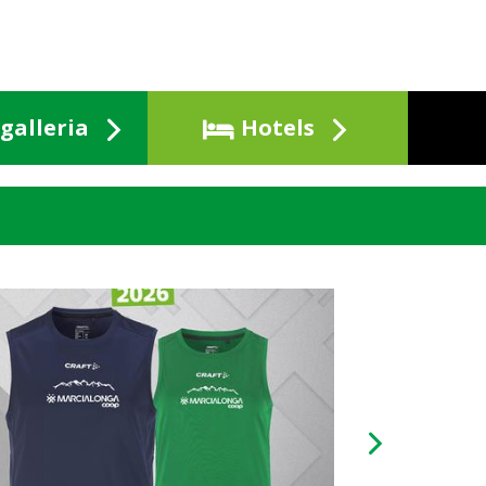
galleria
Hotels