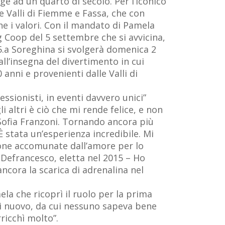
e ad un quarto di secolo. Per l’iconico
lle Valli di Fiemme e Fassa, che con
e i valori. Con il mandato di Pamela
 Coop del 5 settembre che si avvicina,
25.a Soreghina si svolgerà domenica 2
ll’insegna del divertimento in cui
anni e provenienti dalle Valli di
essionisti, in eventi davvero unici”
 altri è ciò che mi rende felice, e non
 Sofia Franzoni. Tornando ancora più
“È stata un’esperienza incredibile. Mi
one accomunate dall’amore per lo
 Defrancesco, eletta nel 2015 – Ho
ancora la scarica di adrenalina nel
la che ricoprì il ruolo per la prima
di nuovo, da cui nessuno sapeva bene
ricchì molto”.