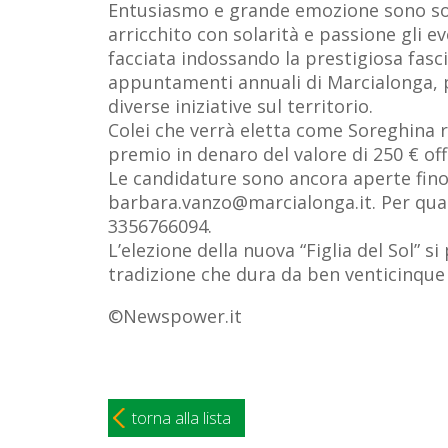
Entusiasmo e grande emozione sono sol
arricchito con solarità e passione gli e
facciata indossando la prestigiosa fascia
appuntamenti annuali di Marcialonga, p
diverse iniziative sul territorio.
Colei che verrà eletta come Soreghina r
premio in denaro del valore di 250 € off
Le candidature sono ancora aperte fino a
barbara.vanzo@marcialonga.it
. Per qu
3356766094.
L’elezione della nuova “Figlia del Sol” 
tradizione che dura da ben venticinque 
©Newspower.it
torna alla lista