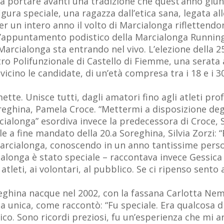
a portare avanti una tradizione che quest’anno giung
figura speciale, una ragazza dall’etica sana, legata a
 un intero anno il volto di Marcialonga riflettendon
 l’appuntamento podistico della Marcialonga Running
 Marcialonga sta entrando nel vivo. L’elezione della 
ro Polifunzionale di Castello di Fiemme, una serata a
cino le candidate, di un’età compresa tra i 18 e i 30 
tte. Unisce tutti, dagli amatori fino agli atleti prof
reghina, Pamela Croce. “Mettermi a disposizione degli
cialonga” esordiva invece la predecessora di Croce,
le a fine mandato della 20.a Soreghina, Silvia Zorzi: 
arcialonga, conoscendo in un anno tantissime pers
ialonga è stato speciale – raccontava invece Gessica
atleti, ai volontari, al pubblico. Se ci ripenso sento 
eghina nacque nel 2002, con la fassana Carlotta Neme
a unica, come raccontò: “Fu speciale. Era qualcosa 
ico. Sono ricordi preziosi, fu un’esperienza che mi ar