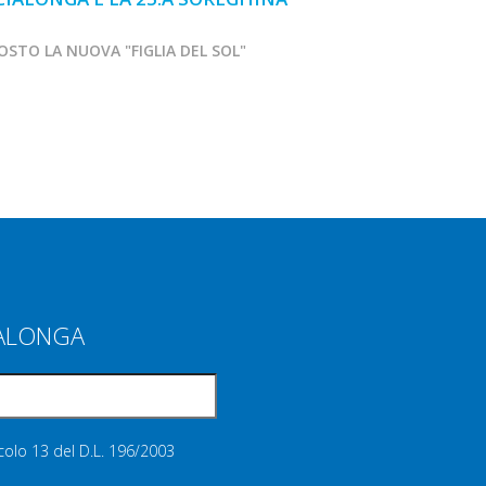
OSTO LA NUOVA "FIGLIA DEL SOL"
MARCIALONGA APR
IALONGA
icolo 13 del D.L. 196/2003