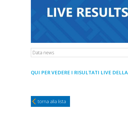
Data news
QUI PER VEDERE I RISULTATI LIVE DEL
torna alla lista