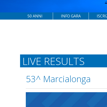
50 ANNI
INFO GARA
ISCRI
LIVE RESULTS
53^ Marcialonga