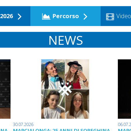
2026
Percorso
Video
NEWS
30.07.2026
06.07.
INA
MARCIALONGA: 25 ANNI DI SOREGHINA
MARC