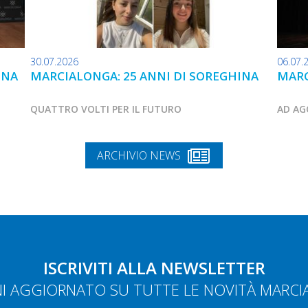
30.07.2026
06.07.
INA
MARCIALONGA: 25 ANNI DI SOREGHINA
MARC
QUATTRO VOLTI PER IL FUTURO
AD AG
ARCHIVIO NEWS
ISCRIVITI ALLA NEWSLETTER
NI AGGIORNATO SU TUTTE LE NOVITÀ MARC