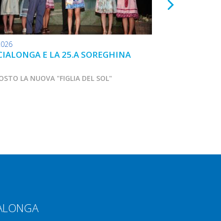
2026
17.06.2026
IALONGA E LA 25.A SOREGHINA
NOZZE D'ARGEN
OSTO LA NUOVA "FIGLIA DEL SOL"
MARCIALONGA APR
IALONGA