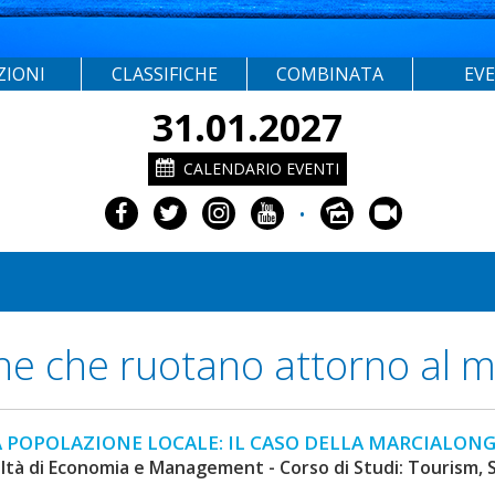
ZIONI
CLASSIFICHE
COMBINATA
EV
31.01.2027
CALENDARIO EVENTI
•
iche che ruotano attorno al
 POPOLAZIONE LOCALE: IL CASO DELLA MARCIALONGA
oltà di Economia e Management - Corso di Studi: Tourism