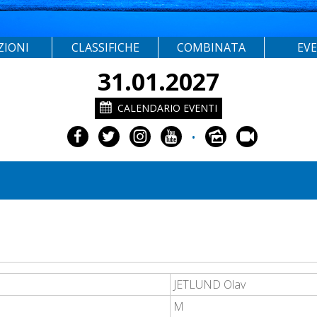
ZIONI
CLASSIFICHE
COMBINATA
EV
31.01.2027
CALENDARIO EVENTI
•
JETLUND Olav
M