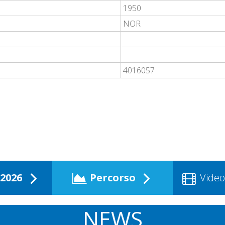
1950
NOR
4016057
2026
Percorso
Video
NEWS