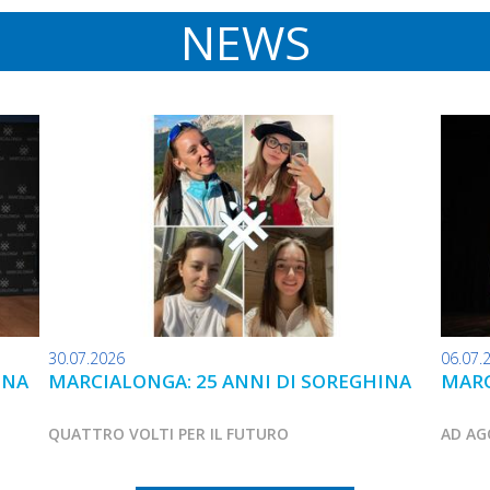
NEWS
30.07.2026
06.07.
INA
MARCIALONGA: 25 ANNI DI SOREGHINA
MARC
QUATTRO VOLTI PER IL FUTURO
AD AG