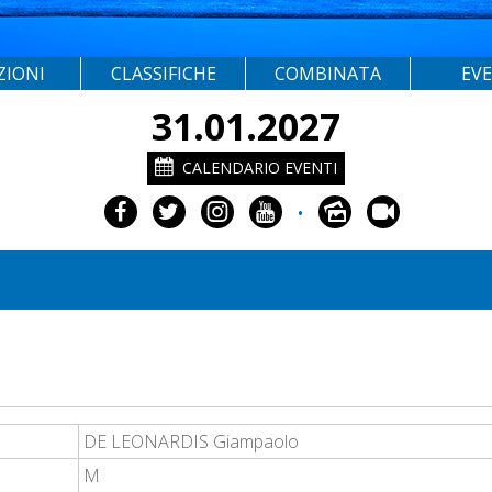
ZIONI
CLASSIFICHE
COMBINATA
EV
31.01.2027
CALENDARIO EVENTI
•
DE LEONARDIS Giampaolo
M