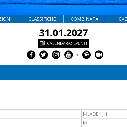
ZIONI
CLASSIFICHE
COMBINATA
EV
31.01.2027
CALENDARIO EVENTI
•
MLADEK Jiri
M