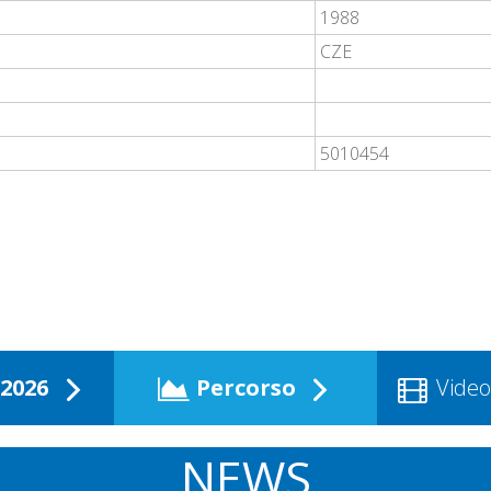
1988
CZE
5010454
2026
Percorso
Video
NEWS