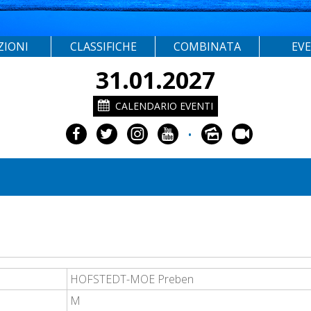
ZIONI
CLASSIFICHE
COMBINATA
EV
31.01.2027
CALENDARIO EVENTI
•
HOFSTEDT-MOE Preben
M