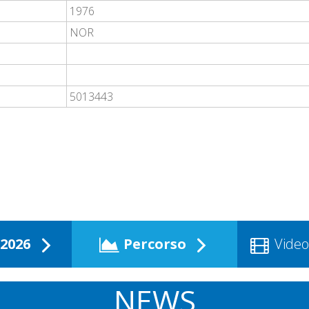
1976
NOR
5013443
2026
Percorso
Video
NEWS