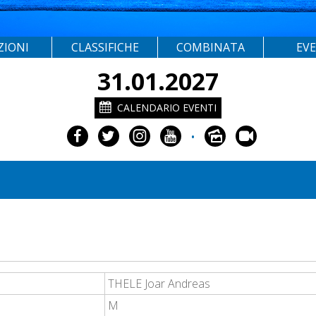
ZIONI
CLASSIFICHE
COMBINATA
EV
31.01.2027
CALENDARIO EVENTI
•
THELE Joar Andreas
M