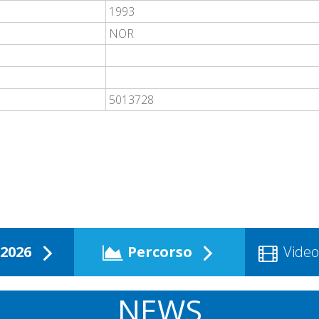
1993
NOR
5013728
2026
Percorso
Video
NEWS