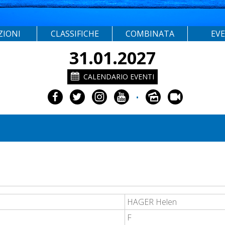
ZIONI
CLASSIFICHE
COMBINATA
EV
31.01.2027
CALENDARIO EVENTI
•
HAGER Helen
F