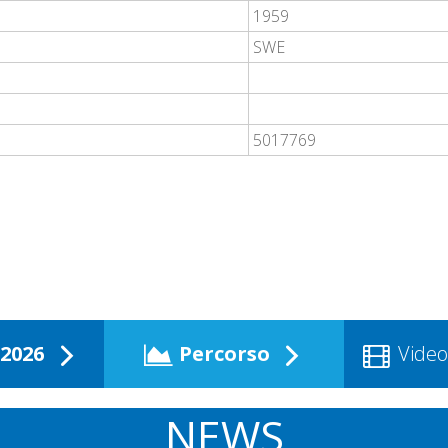
1959
SWE
5017769
2026
Percorso
Video
NEWS