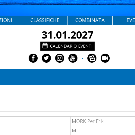
ZIONI
CLASSIFICHE
COMBINATA
EV
31.01.2027
CALENDARIO EVENTI
•
MORK Per Erik
M