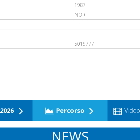
1987
NOR
5019777
2026
Percorso
Video
NEWS