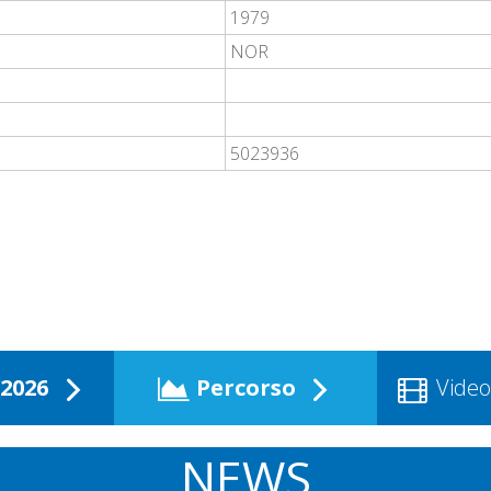
1979
NOR
5023936
2026
Percorso
Video
NEWS