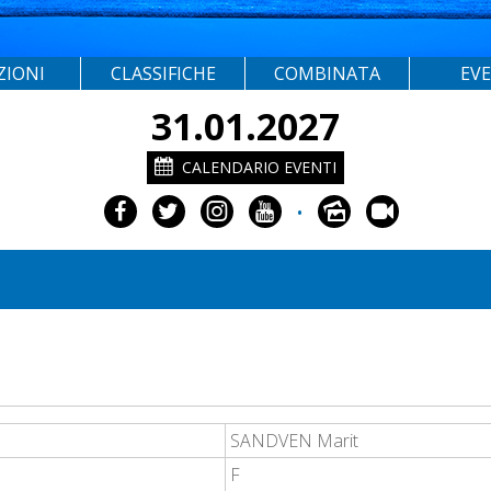
ZIONI
CLASSIFICHE
COMBINATA
EV
31.01.2027
CALENDARIO EVENTI
•
SANDVEN Marit
F