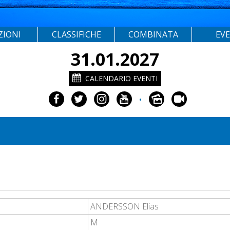
ZIONI
CLASSIFICHE
COMBINATA
EV
31.01.2027
CALENDARIO EVENTI
•
ANDERSSON Elias
M