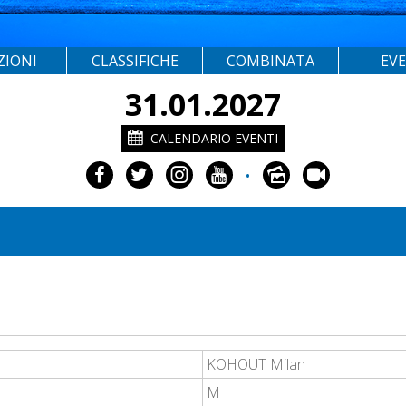
ZIONI
CLASSIFICHE
COMBINATA
EV
31.01.2027
CALENDARIO EVENTI
•
KOHOUT Milan
M