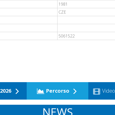
1981
CZE
5061522
2026
Percorso
Video
NEWS