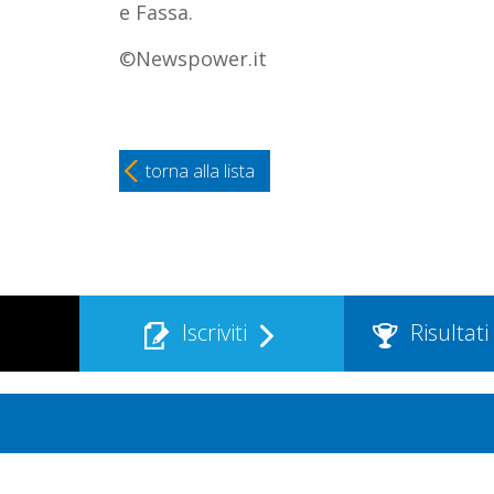
e Fassa.
©Newspower.it
torna alla lista
Iscriviti
Risultati