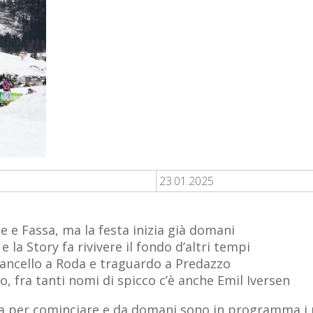
23.01.2025
 e Fassa, ma la festa inizia già domani
 la Story fa rivivere il fondo d’altri tempi
cancello a Roda e traguardo a Predazzo
do, fra tanti nomi di spicco c’è anche Emil Iversen
ta per cominciare e da domani sono in programma i 