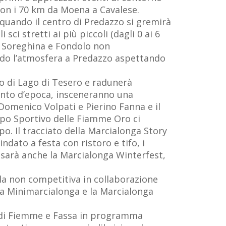
on i 70 km da Moena a Cavalese.
 quando il centro di Predazzo si gremirà
i stretti ai più piccoli (dagli 0 ai 6
La Soreghina e Fondolo non
ndo l’atmosfera a Predazzo aspettando
do di Lago di Tesero e radunerà
mento d’epoca, insceneranno una
 Domenico Volpati e Pierino Fanna e il
uppo Sportivo delle Fiamme Oro ci
po. Il tracciato della Marcialonga Story
ndato a festa con ristoro e tifo, i
 sarà anche la Marcialonga Winterfest,
la non competitiva in collaborazione
la Minimarcialonga e la Marcialonga
 di Fiemme e Fassa in programma