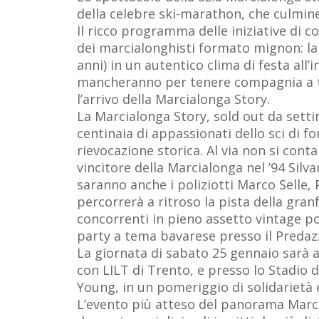
della celebre ski-marathon, che culmi
Il ricco programma delle iniziative di 
dei marcialonghisti formato mignon: la M
anni) in un autentico clima di festa al
mancheranno per tenere compagnia a tu
l’arrivo della Marcialonga Story.
La Marcialonga Story, sold out da setti
centinaia di appassionati dello sci di 
rievocazione storica. Al via non si cont
vincitore della Marcialonga nel ’94 Silv
saranno anche i poliziotti Marco Selle, P
percorrerà a ritroso la pista della granf
concorrenti in pieno assetto vintage p
party a tema bavarese presso il Predaz
La giornata di sabato 25 gennaio sarà 
con LILT di Trento, e presso lo Stadio
Young, in un pomeriggio di solidarietà 
L’evento più atteso del panorama Marc