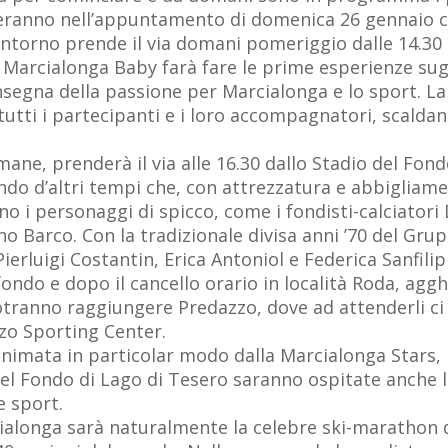
neranno nell’appuntamento di domenica 26 gennaio c
contorno prende il via domani pomeriggio dalle 14.30
arcialonga Baby farà fare le prime esperienze sugli sc
l’insegna della passione per Marcialonga e lo sport. 
tti i partecipanti e i loro accompagnatori, scalda
mane, prenderà il via alle 16.30 dallo Stadio del Fon
fondo d’altri tempi che, con attrezzatura e abbiglia
ano i personaggi di spicco, come i fondisti-calciatori
ano Barco. Con la tradizionale divisa anni ’70 del Gr
ierluigi Costantin, Erica Antoniol e Federica Sanfilip
ondo e dopo il cancello orario in località Roda, agghi
otranno raggiungere Predazzo, dove ad attenderli ci
zo Sporting Center.
animata in particolar modo dalla Marcialonga Stars, 
 del Fondo di Lago di Tesero saranno ospitate anche 
e sport.
ialonga sarà naturalmente la celebre ski-marathon