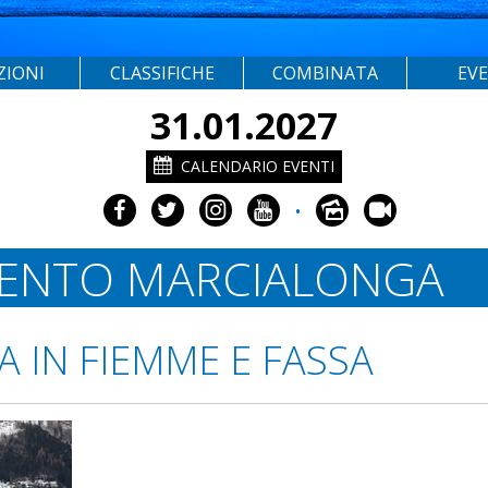
ZIONI
CLASSIFICHE
COMBINATA
EV
31.01.2027
CALENDARIO EVENTI
•
 VENTO MARCIALONGA
A IN FIEMME E FASSA