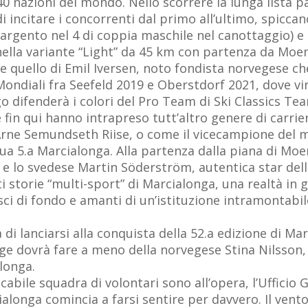
 40 nazioni del mondo. Nello scorrere la lunga lista p
 incitare i concorrenti dal primo all’ultimo, spiccan
rgento nel 4 di coppia maschile nel canottaggio) e de
lla variante “Light” da 45 km con partenza da Moen
e quello di Emil Iversen, noto fondista norvegese ch
ndiali fra Seefeld 2019 e Oberstdorf 2021, dove vinse
go difenderà i colori del Pro Team di Ski Classics Te
n qui hanno intrapreso tutt’altro genere di carriere
rne Semundseth Riise, o come il vicecampione del m
ua 5.a Marcialonga. Alla partenza dalla piana di Mo
e lo svedese Martin Söderström, autentica star del
ti storie “multi-sport” di Marcialonga, una realtà in 
lo sci di fondo e amanti di un’istituzione intramonta
a di lanciarsi alla conquista della 52.a edizione di Ma
ge dovrà fare a meno della norvegese Stina Nilsson, 
alonga.
icabile squadra di volontari sono all’opera, l’Ufficio
cialonga comincia a farsi sentire per davvero. Il ven