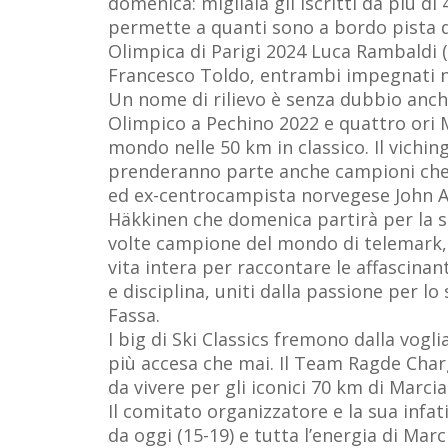
domenica: migliaia gli iscritti da più di
permette a quanti sono a bordo pista di
Olimpica di Parigi 2024 Luca Rambaldi (a
Francesco Toldo, entrambi impegnati ne
Un nome di rilievo è senza dubbio anch
Olimpico a Pechino 2022 e quattro ori Mo
mondo nelle 50 km in classico. Il vichin
prenderanno parte anche campioni che fi
ed ex-centrocampista norvegese John A
Häkkinen che domenica partirà per la s
volte campione del mondo di telemark, 
vita intera per raccontare le affascinan
e disciplina, uniti dalla passione per 
Fassa.
I big di Ski Classics fremono dalla vogli
più accesa che mai. Il Team Ragde Char
da vivere per gli iconici 70 km di Marci
Il comitato organizzatore e la sua infat
da oggi (15-19) e tutta l’energia di Mar