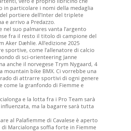
artenti, vero e proprio libricino che
o in particolare i nomi della medaglia
l portiere dell’Inter del triplete
a e arrivo a Predazzo.
e nel suo palmares vanta l’argento
 fra il resto il titolo di campione del
am Aker Dæhlie. All’edizione 2025
 sportive, come l’allenatore di calcio
ondo di sci-orienteering Janne
ena anche il norvegese Trym Nygaard, 4
la mountain bike BMX. Ci vorrebbe una
grado di attrarre sportivi di ogni genere
bile come la granfondo di Fiemme e
rcialonga e la lotta fra i Pro Team sarà
influenzata, ma la bagarre sarà tutta
 Gare al Palafiemme di Cavalese è aperto
to di Marcialonga soffia forte in Fiemme