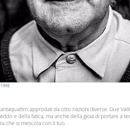
7.1948
essantaquattro approdati da otto nazioni diverse. Due Val
eddo e della fatica, ma anche della gioia di portare a te
erra che si mescola con il tuo.