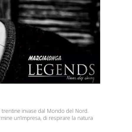
li trentine invase dal Mondo del Nord.
rmine un’impresa, di respirare la natura