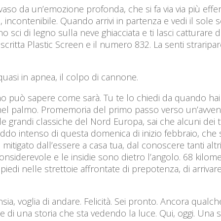
vaso da un’emozione profonda, che si fa via via più effer
e, incontenibile. Quando arrivi in partenza e vedi il sole
sci di legno sulla neve ghiacciata e ti lasci catturare d
scritta Plastic Screen e il numero 832. La senti strari
quasi in apnea, il colpo di cannone.
uno può sapere come sarà. Tu te lo chiedi da quando hai 
i nel palmo. Promemoria del primo passo verso un’avven
lle grandi classiche del Nord Europa, sai che alcuni dei
 freddo intenso di questa domenica di inizio febbraio, che s
mitigato dall’essere a casa tua, dal conoscere tanti altri
 considerevole e le insidie sono dietro l’angolo. 68 kilome
 piedi nelle strettoie affrontate di prepotenza, di arriva
ia, voglia di andare. Felicità. Sei pronto. Ancora qualche
arte di una storia che sta vedendo la luce. Qui, oggi. Una