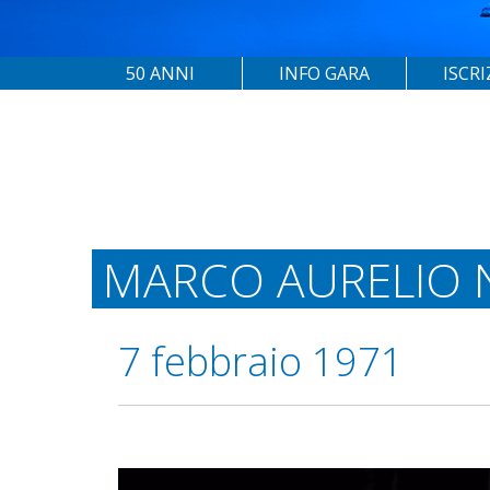
50 ANNI
INFO GARA
ISCRI
MARCO AURELIO 
7 febbraio 1971