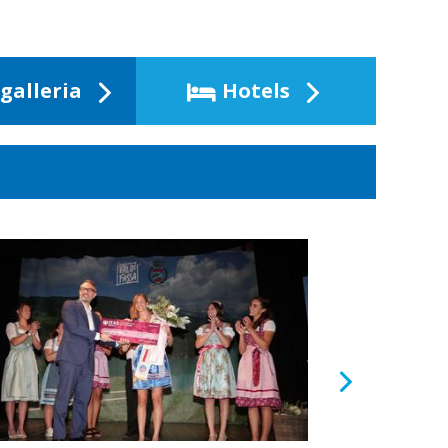
galleria
Hotels