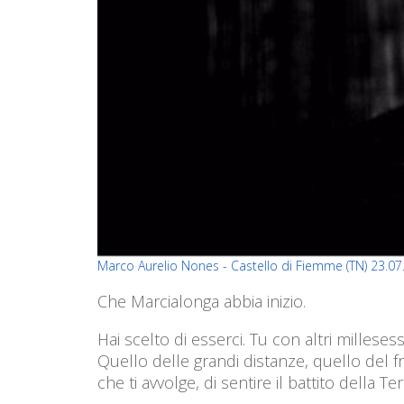
Marco Aurelio Nones - Castello di Fiemme (TN) 23.0
Che Marcialonga abbia inizio.
Hai scelto di esserci. Tu con altri milles
Quello delle grandi distanze, quello del fr
che ti avvolge, di sentire il battito della T