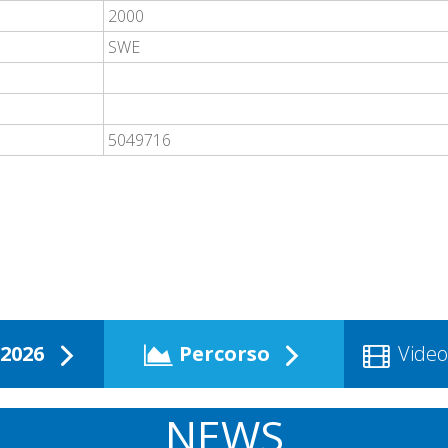
2000
SWE
5049716
2026
Percorso
Video
NEWS