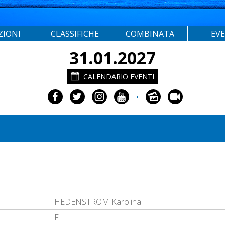
ZIONI
CLASSIFICHE
COMBINATA
EV
31.01.2027
CALENDARIO EVENTI
•
HEDENSTROM Karolina
F