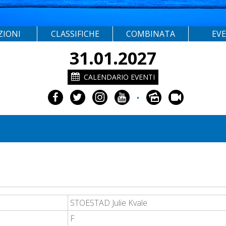
ZIONI
CLASSIFICHE
COMBINATA
EV
31.01.2027
CALENDARIO EVENTI
•
STOESTAD Julie Kvale
F