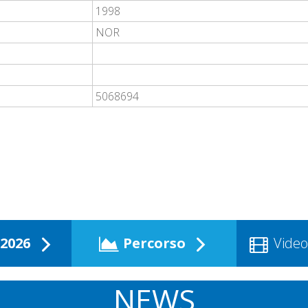
1998
NOR
5068694
2026
Percorso
Video
NEWS