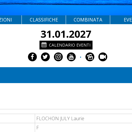
ZIONI
CLASSIFICHE
COMBINATA
EV
31.01.2027
CALENDARIO EVENTI
•
FLOCHON JULY Laurie
F