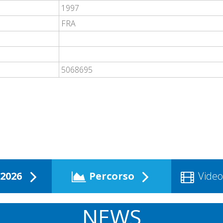
1997
FRA
5068695
2026
Percorso
Video
NEWS